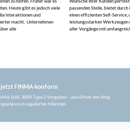
men zu helfen. Früher war es
Wünsche ihrer Kunden perfekt e
ten. Heute gibt es jedoch viele
passenden Stelle, bietet durch 
ia Interaktionen und
einen effizienten Self-Service,
zierter macht. Unternehmen
leistungsstarken Werkzeugen 
über alle
aller Vorgänge mit umfangreic
 jetzt FINMA-konform
FINMA ISAE 3000 Type 2 Vorgaben – und öffnet den Weg
xperience in regulierten Märkten.