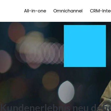
All-in-one
Omnichannel
CRM-Inte
undenerlebnis neu defin