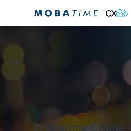
Mobatime CXone -K