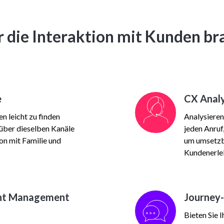
ür die Interaktion mit Kunden b
e
CX Analy
n leicht zu finden
Analysieren
 über dieselben Kanäle
jeden Anruf
ion mit Familie und
um umsetzb
Kundenerleb
nt Management
Journey-
Bieten Sie 